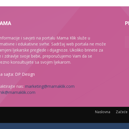
NAMA
P
informacije i savjeti na portalu Mama Klik služe u
rmativne i edukativne svrhe. Sadržaj web portala ne može
amjeni ljekarske preglede i dijagnoze. Ukoliko brinete za
e i zdravlje svoje bebe, preporučujemo Vam da se
ezno konsultujete sa svojim ljekarom.
da sajta: DP Design
aktirajte nas:
marketing@mamaklik.com
nik@mamaklik.com
Naslovna
Začeće