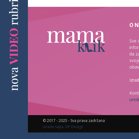
O 
Sve 
info
da z
svoj
obav
Izra
Kont
ured
© 2017 - 2025 - Sva prava zadržana
Izrada sajta: DP Design