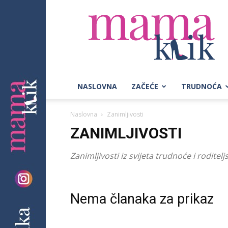
Mama
Klik
NASLOVNA
ZAČEĆE
TRUDNOĆA
Naslovna
Zanimljivosti
ZANIMLJIVOSTI
Zanimljivosti iz svijeta trudnoće i roditelj
Nema članaka za prikaz