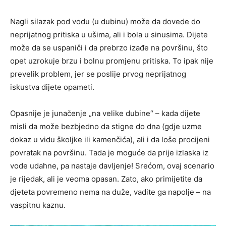
Nagli silazak pod vodu (u dubinu) može da dovede do
neprijatnog pritiska u ušima, ali i bola u sinusima. Dijete
može da se uspaniči i da prebrzo izađe na površinu, što
opet uzrokuje brzu i bolnu promjenu pritiska. To ipak nije
prevelik problem, jer se poslije prvog neprijatnog
iskustva dijete opameti.
Opasnije je junačenje „na velike dubine“ – kada dijete
misli da može bezbjedno da stigne do dna (gdje uzme
dokaz u vidu školjke ili kamenčića), ali i da loše procijeni
povratak na površinu. Tada je moguće da prije izlaska iz
vode udahne, pa nastaje davljenje! Srećom, ovaj scenario
je rijedak, ali je veoma opasan. Zato, ako primijetite da
djeteta povremeno nema na duže, vadite ga napolje – na
vaspitnu kaznu.