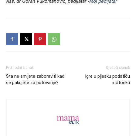
Ass. dr Goran Vukomanović, pedijatar /
Moj pedijatar
Prethodni članak
Sljedeći članak
Šta ne smijete zaboraviti kad
Igre u pijesku podstiču
se pakujete za putovanje?
motoriku