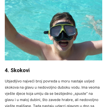
4. Skokovi
Ubjedljivo najveći broj povreda u moru nastaje usljed
skokova na glavu u nedovoljno duboku vodu. Ima veoma
vješte djece koja umiju da se bezbjedno „spuste“ na
glavu i u maloj dubini, što zavede hrabre, ali nedovoljno
vješte mališane. Tada nastaju udarci glavom u dno sa,