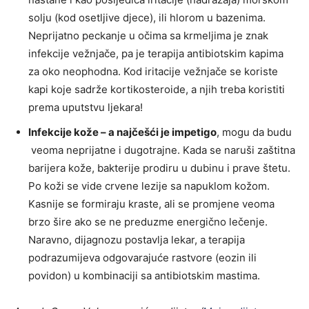
solju (kod osetljive djece), ili hlorom u bazenima.
Neprijatno peckanje u očima sa krmeljima je znak
infekcije vežnjače, pa je terapija antibiotskim kapima
za oko neophodna. Kod iritacije vežnjače se koriste
kapi koje sadrže kortikosteroide, a njih treba koristiti
prema uputstvu ljekara!
Infekcije kože – a najčešći je impetigo
, mogu da budu
veoma neprijatne i dugotrajne. Kada se naruši zaštitna
barijera kože, bakterije prodiru u dubinu i prave štetu.
Po koži se vide crvene lezije sa napuklom kožom.
Kasnije se formiraju kraste, ali se promjene veoma
brzo šire ako se ne preduzme energično lečenje.
Naravno, dijagnozu postavlja lekar, a terapija
podrazumijeva odgovarajuće rastvore (eozin ili
povidon) u kombinaciji sa antibiotskim mastima.