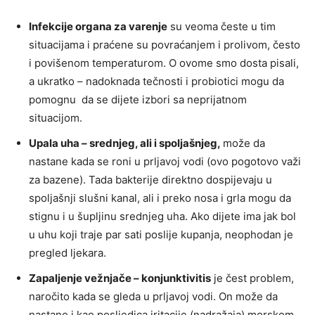
Infekcije organa za varenje
su veoma česte u tim
situacijama i praćene su povraćanjem i prolivom, često
i povišenom temperaturom. O ovome smo dosta pisali,
a ukratko – nadoknada tečnosti i probiotici mogu da
pomognu da se dijete izbori sa neprijatnom
situacijom.
Upala uha – srednjeg, ali i spoljašnjeg,
može da
nastane kada se roni u prljavoj vodi (ovo pogotovo važi
za bazene). Tada bakterije direktno dospijevaju u
spoljašnji slušni kanal, ali i preko nosa i grla mogu da
stignu i u šupljinu srednjeg uha. Ako dijete ima jak bol
u uhu koji traje par sati poslije kupanja, neophodan je
pregled ljekara.
Zapaljenje vežnjače – konjunktivitis
je čest problem,
naročito kada se gleda u prljavoj vodi. On može da
nastane i kao posljedica iritacije (nadražaja) morskom