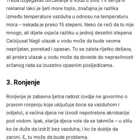
Treba izbjegavati utrčavanje u vodu u stilu TV serija ili
reklama! Iako je ljeti more toplo, značajna je razlika
između temperature vazduha u odnosu na temperaturu
mora – nekada je preko 15 stepeni. Neko će reći da to nije
mnogo, ali dijete osjeća razliku u jednoj desetini stepena
Celzijusa! Nagli ulazak u vodu može da bude veoma
neprijatan, ponekad i opasan. To se zaista rijetko dešava,
ali prebrz ulazak u vodu može da dovede do nepravilnosti
srčanog rada sa izuzetno opasnim posljedicama.
3. Ronjenje
Ronjenje je zabavna ljetna radost (ovdje ne govorimo o
pravom ronjenju koje uključuje boce sa vazduhom i
odijelo), a većina djece ne izvodi nepotrebne akrobacije
pod vodom. Ipak, starija djeca vole da se takmiče – u stilu
ko će duže da izdrži bez vazduha, i ko će dublje da
zaroni. E, tu može da bude problema.