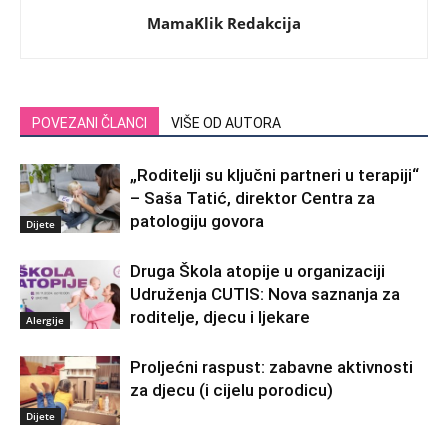
MamaKlik Redakcija
POVEZANI ČLANCI
VIŠE OD AUTORA
„Roditelji su ključni partneri u terapiji“
– Saša Tatić, direktor Centra za
patologiju govora
Dijete
Druga Škola atopije u organizaciji
Udruženja CUTIS: Nova saznanja za
roditelje, djecu i ljekare
Alergije
Proljećni raspust: zabavne aktivnosti
za djecu (i cijelu porodicu)
Dijete