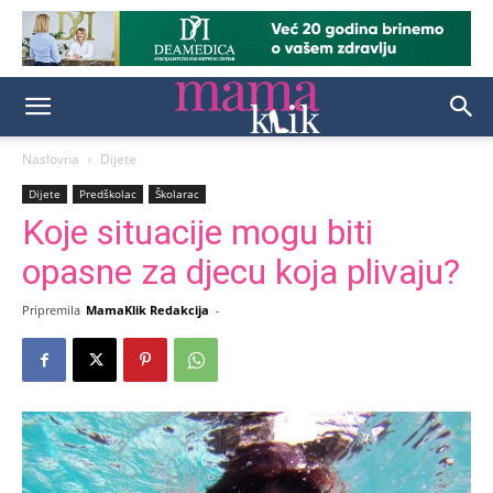
Naslovna
Dijete
Dijete
Predškolac
Školarac
Koje situacije mogu biti
opasne za djecu koja plivaju?
Pripremila
MamaKlik Redakcija
-