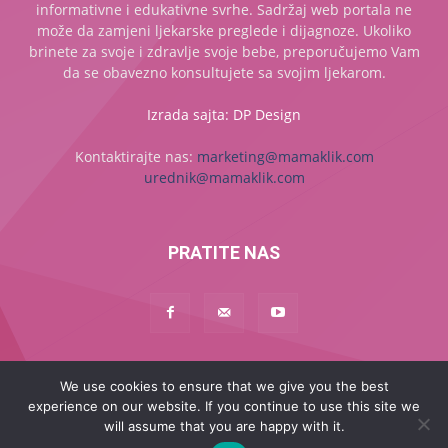
informativne i edukativne svrhe. Sadržaj web portala ne
može da zamjeni ljekarske preglede i dijagnoze. Ukoliko
brinete za svoje i zdravlje svoje bebe, preporučujemo Vam
da se obavezno konsultujete sa svojim ljekarom.
Izrada sajta: DP Design
Kontaktirajte nas:
marketing@mamaklik.com
urednik@mamaklik.com
PRATITE NAS
Naslovna
Začeće
Trudnoća
Beba
Dijete
Mama
We use cookies to ensure that we give you the best
experience on our website. If you continue to use this site we
MAMA PLUS
will assume that you are happy with it.
© 2017 - 2025 - Sva prava zadržana