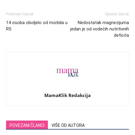
Prethodni članak
Sljedeći članak
14 osoba oboljelo od morbila u
Nedostatak magnezijuma
RS
jedan je od vodećih nutritivnih
deficita
MamaKlik Redakcija
POVEZANI ČLANCI
VIŠE OD AUTORA