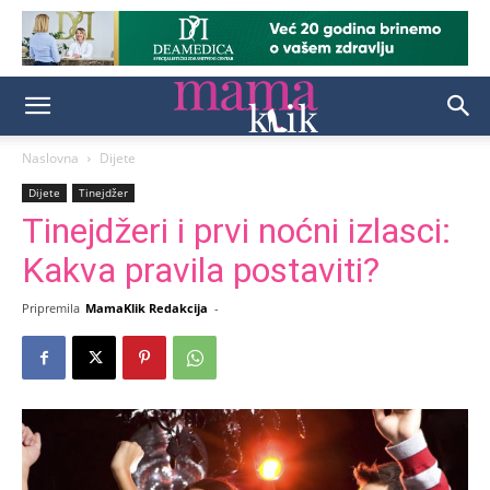
Naslovna
Dijete
Dijete
Tinejdžer
Tinejdžeri i prvi noćni izlasci:
Kakva pravila postaviti?
Pripremila
MamaKlik Redakcija
-