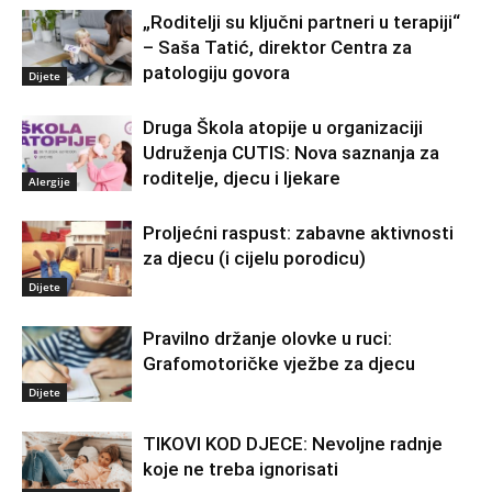
„Roditelji su ključni partneri u terapiji“
– Saša Tatić, direktor Centra za
patologiju govora
Dijete
Druga Škola atopije u organizaciji
Udruženja CUTIS: Nova saznanja za
roditelje, djecu i ljekare
Alergije
Proljećni raspust: zabavne aktivnosti
za djecu (i cijelu porodicu)
Dijete
Pravilno držanje olovke u ruci:
Grafomotoričke vježbe za djecu
Dijete
TIKOVI KOD DJECE: Nevoljne radnje
koje ne treba ignorisati