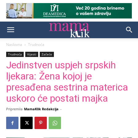
Naslovna
Trudnoća
Trudnoća
Vijesti
Začeće
Jedinstven uspjeh srpskih
ljekara: Žena kojoj je
presađena sestrina materica
uskoro će postati majka
Pripremila
MamaKlik Redakcija
-