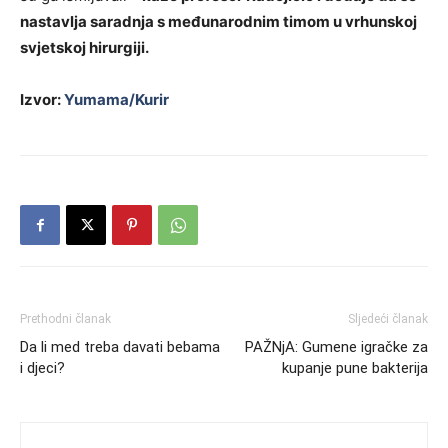
nastavlja saradnja s međunarodnim timom u vrhunskoj
svjetskoj hirurgiji.
Izvor:
Yumama/Kurir
Prethodni članak
Sljedeći članak
Da li med treba davati bebama
PAŽNjA: Gumene igračke za
i djeci?
kupanje pune bakterija