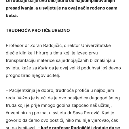
On dodaje da je ovo bilo jedno od najkomplikovanijih
presađivanja, a u svijetu je na ovaj način rođeno osam
beba.
TRUDNOĆA PROTIČE UREDNO
Profesor dr Zoran Radojičić, direktor Univerzitetske
dječje klinike i hirurg u timu koji je izveo prvu
transplantaciju materice sa jednojajčanih bliznakinja u
svijetu, kaže za
Kurir
da je ovaj veliki poduhvat još davno
prognozirao njegov učitelj.
– Pacijentkinja je dobro, trudnoća protiče u najboljem
redu. Važno je istaći da je ovo posljedica dugogodišnjeg
truda koji je prije mnogo godina započeo naš učitelj,
čuveni hirurg poznat u svijetu dr Sava Perović. Kad je
govorio da ćemo ovo postići, niko mu nije vjerovao, čak
su ga ismijavali –
kaže profesor Radojičić i dodaje da se