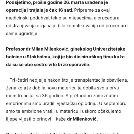
Podsjetimo, prošle godine 26. marta urađena je
operacija i trajala je čak 16 sati.
Pripreme za ovaj
medicinski poduhvat tekle su mjesecima, a procedura
odstranjivanja organa je bila komplikovanija od procedure
same ugradnje.
Profesor dr Milan Milenković, ginekolog Univerzitetske
bolnice u Stokholmu, koji je bio dio hirurškog tima kaže
da su se obe sestre vrlo brzo oporavile.
– Tri-četiri nedjelje nakon što je transplantacija obavljena,
žena koja je dobila novu matericu je dobila svoju prvu
menstruaciju, sa 36 godina. S prethodno zamrznutim
embrionima smo uradili vještačku oplodnju. U septembru
smo te embrione vratili u matericu i uskoro očekujemo
lijepe vijesti o prinovi – kaže
dr Milenković.