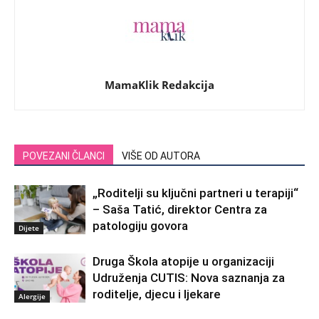
MamaKlik Redakcija
POVEZANI ČLANCI
VIŠE OD AUTORA
„Roditelji su ključni partneri u terapiji“
– Saša Tatić, direktor Centra za
patologiju govora
Dijete
Druga Škola atopije u organizaciji
Udruženja CUTIS: Nova saznanja za
roditelje, djecu i ljekare
Alergije