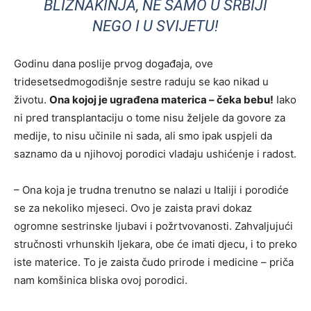
BLIZNAKINJA, NE SAMO U SRBIJI
NEGO I U SVIJETU!
Godinu dana poslije prvog događaja, ove
tridesetsedmogodišnje sestre raduju se kao nikad u
životu.
Ona kojoj je ugrađena materica – čeka bebu!
Iako
ni pred transplantaciju o tome nisu željele da govore za
medije, to nisu učinile ni sada, ali smo ipak uspjeli da
saznamo da u njihovoj porodici vladaju ushićenje i radost.
– Ona koja je trudna trenutno se nalazi u Italiji i porodiće
se za nekoliko mjeseci. Ovo je zaista pravi dokaz
ogromne sestrinske ljubavi i požrtvovanosti. Zahvaljujući
stručnosti vrhunskih ljekara, obe će imati djecu, i to preko
iste materice. To je zaista čudo prirode i medicine – priča
nam komšinica bliska ovoj porodici.