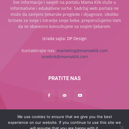
Sve informacije i savjeti na portalu Mama Klik služe u
informativne i edukativne svrhe. Sadržaj web portala ne
može da zamjeni ljekarske preglede i dijagnoze. Ukoliko
brinete za svoje i zdravlje svoje bebe, preporučujemo Vam
da se obavezno konsultujete sa svojim ljekarom.
Izrada sajta: DP Design
Kontaktirajte nas:
marketing@mamaklik.com
urednik@mamaklik.com
PRATITE NAS
We use cookies to ensure that we give you the best
Naslovna
Začeće
Trudnoća
Beba
Dijete
Mama
experience on our website. If you continue to use this site we
MAMA PLUS
will assume that you are happy with it.