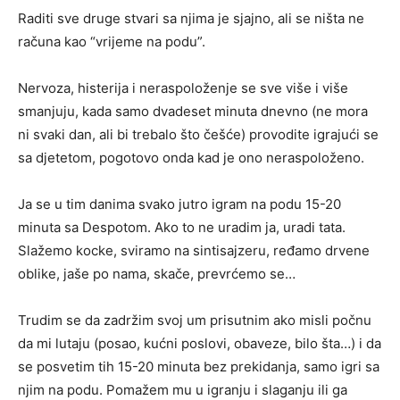
Raditi sve druge stvari sa njima je sjajno, ali se ništa ne
računa kao “vrijeme na podu”.
Nervoza, histerija i neraspoloženje se sve više i više
smanjuju, kada samo dvadeset minuta dnevno (ne mora
ni svaki dan, ali bi trebalo što češće) provodite igrajući se
sa djetetom, pogotovo onda kad je ono neraspoloženo.
Ja se u tim danima svako jutro igram na podu 15-20
minuta sa Despotom. Ako to ne uradim ja, uradi tata.
Slažemo kocke, sviramo na sintisajzeru, ređamo drvene
oblike, jaše po nama, skače, prevrćemo se…
Trudim se da zadržim svoj um prisutnim ako misli počnu
da mi lutaju (posao, kućni poslovi, obaveze, bilo šta…) i da
se posvetim tih 15-20 minuta bez prekidanja, samo igri sa
njim na podu. Pomažem mu u igranju i slaganju ili ga