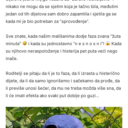
nikako ne mogu da se sjetim koja je tačno bila, međutim
jedan od tih dijelova sam dobro zapamtila i sjetila ga se
kada mi je bio potreban za “sprovođenje”.
Sve znate, kada našim mališanima dodje faza zvana “žuta
minuta”
i kada su jednostavno “n e s n o s n i”!
Kada
su njihovo neraspoloženje i histerija pet puta veći nego
inače.
Roditelji se pitaju da li je to faza, da li izrasta u histerično
dijete, da li da samo ignorišemo i sačekamo da prođe, da
li previše unosi šećer, da mu ne treba možda više sna, da
li će imati efekta ako svaki put dobije po guzi…