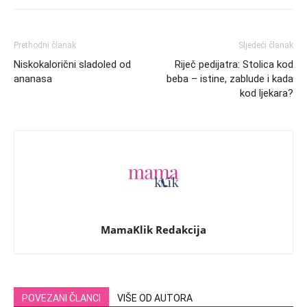
Prethodni članak
Sljedeći članak
Niskokalorični sladoled od
Riječ pedijatra: Stolica kod
ananasa
beba – istine, zablude i kada
kod ljekara?
MamaKlik Redakcija
POVEZANI ČLANCI
VIŠE OD AUTORA