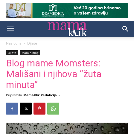
Naslovna
Dijete
Dijete
Mamin blog
Blog mame Momsters:
Mališani i njihova “žuta
minuta”
Pripremila
MamaKlik Redakcija
-