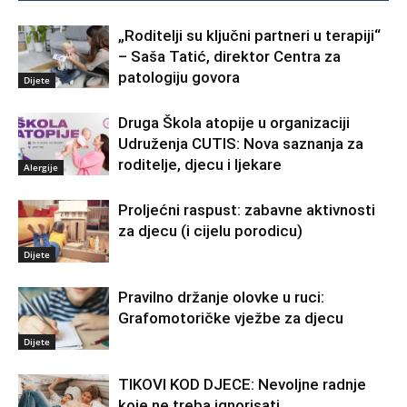
„Roditelji su ključni partneri u terapiji“
– Saša Tatić, direktor Centra za
patologiju govora
Dijete
Druga Škola atopije u organizaciji
Udruženja CUTIS: Nova saznanja za
roditelje, djecu i ljekare
Alergije
Proljećni raspust: zabavne aktivnosti
za djecu (i cijelu porodicu)
Dijete
Pravilno držanje olovke u ruci:
Grafomotoričke vježbe za djecu
Dijete
TIKOVI KOD DJECE: Nevoljne radnje
koje ne treba ignorisati