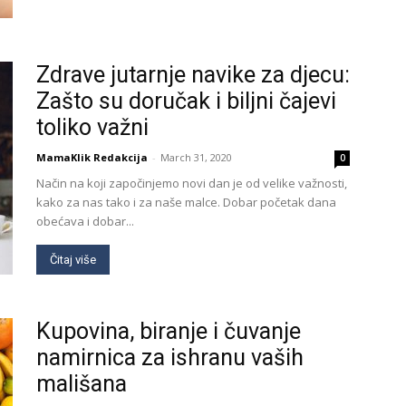
Zdrave jutarnje navike za djecu:
Zašto su doručak i biljni čajevi
toliko važni
MamaKlik Redakcija
-
March 31, 2020
0
Način na koji započinjemo novi dan je od velike važnosti,
kako za nas tako i za naše malce. Dobar početak dana
obećava i dobar...
Čitaj više
Kupovina, biranje i čuvanje
namirnica za ishranu vaših
mališana