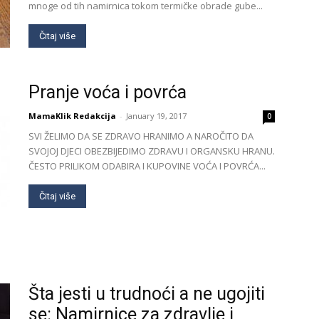
mnoge od tih namirnica tokom termičke obrade gube...
Čitaj više
Pranje voća i povrća
MamaKlik Redakcija
-
January 19, 2017
0
SVI ŽELIMO DA SE ZDRAVO HRANIMO A NAROČITO DA
SVOJOJ DJECI OBEZBIJEDIMO ZDRAVU I ORGANSKU HRANU.
ČESTO PRILIKOM ODABIRA I KUPOVINE VOĆA I POVRĆA...
Čitaj više
Šta jesti u trudnoći a ne ugojiti
se: Namirnice za zdravlje i