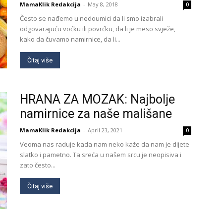
MamaKlik Redakcija
-
May 8, 2018
0
Često se nađemo u nedoumici da li smo izabrali
odgovarajuću voćku ili povrćku, da li je meso svježe,
kako da čuvamo namirnice, da li...
Čitaj više
HRANA ZA MOZAK: Najbolje
namirnice za naše mališane
MamaKlik Redakcija
-
April 23, 2021
0
Veoma nas raduje kada nam neko kaže da nam je dijete
slatko i pametno. Ta sreća u našem srcu je neopisiva i
zato često...
Čitaj više