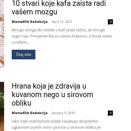
10 stvari koje kafa zaista radi
vašem mozgu
MamaKlik Redakcija
-
April 12, 2021
0
Mnogo onoga što mislite o kafi jeste tačno, ali mnogo
toga i nije. Provjerite šta su zaista činjenice, a šta je samo
u vašem...
Čitaj više
Hrana koja je zdravija u
kuvanom nego u sirovom
obliku
MamaKlik Redakcija
-
January 5, 2018
0
Iako nam nutricionisti uvijek savjetuju da jedemo
uglavnom svježe voće i povrće u sirovom obliku jer