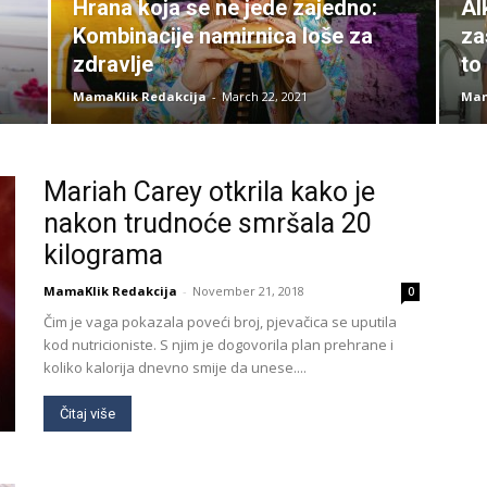
Hrana koja se ne jede zajedno:
Al
Kombinacije namirnica loše za
za
zdravlje
to
MamaKlik Redakcija
-
March 22, 2021
Mam
Mariah Carey otkrila kako je
nakon trudnoće smršala 20
kilograma
MamaKlik Redakcija
-
November 21, 2018
0
Čim je vaga pokazala poveći broj, pjevačica se uputila
kod nutricioniste. S njim je dogovorila plan prehrane i
koliko kalorija dnevno smije da unese....
Čitaj više