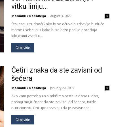
vitku liniju...
MamaKlik Redakcija
-
August 3, 2020
0
Šta jesti u trudnoći kako bi se očuvalo zdravlje buduće
mame i bebe, ali i kako bi se brzo poslije porođaja
kilogrami vratili u...
Čitaj više
Četiri znaka da ste zavisni od
šećera
MamaKlik Redakcija
-
January 20, 2019
0
Ako vam potreba za slatkišima raste iz dana u dan,
postoji mogućnost da ste zavisni od šećera, tvrde
nutricionisti. Oni upozoravaju da je zavisnost...
Čitaj više