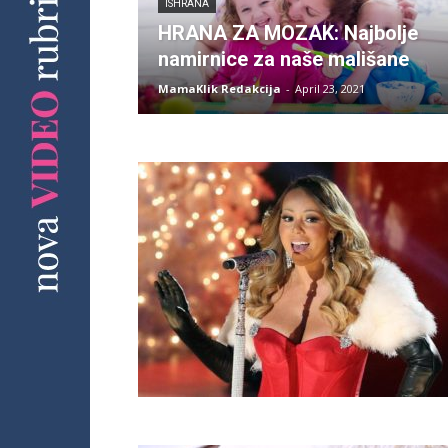
ISHRANA
HRANA ZA MOZAK: Najbolje
namirnice za naše mališane
MamaKlik Redakcija
-
April 23, 2021