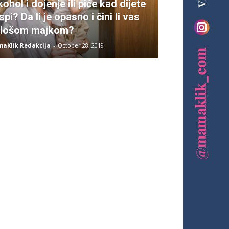
kohol i dojenje ili piće kad dijete
spi? Da li je opasno i čini li vas
 lošom majkom?
aKlik Redakcija
-
October 28, 2019