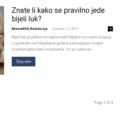
Znate li kako se pravilno jede
bijeli luk?
MamaKlik Redakcija
-
October 11, 2017
0
Bijeli luk je jedna od najmoćnijih biljaka na svijetu koja je
u upotrebi već hiljadama godina zahvaljujući svojim
snažnim ljekovitim svojstvima. On je redovan...
Čitaj više
Page 1 of 4