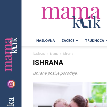
Mama
Klik
NASLOVNA
ZAČEĆE
TRUDNOĆA
Naslovna
Mama
Ishrana
ISHRANA
Ishrana poslije porođaja.